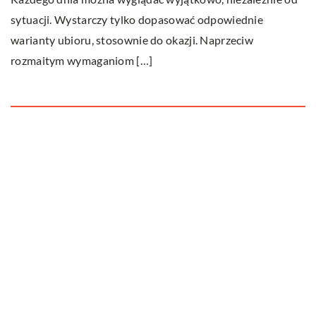
lko dopasować odpowiednie
nie do okazji. Naprzeciw
 […]
Ostatnie wpisy
Jak dbać o dach swojego domu?
Dlaczego fotobudka to cudowne
urozmaicenie każdego przyjęcia?
Kreatywna organizacja kabli to relaksujące
zajęcie, przekonaj się sam!