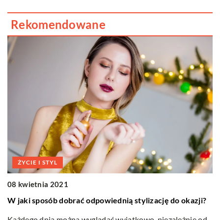
Rekomendowane
TECH
16 czerwca 2022
Zepsuta ciężarówka – co r
Jeśli prowadzisz ciężarówkę 
wiedzieć, co robić. Oto kil
na pobocze tak szybko, […]
dpowiednią stylizację do okazji?
lądać wyjątkowo, niezależnie od