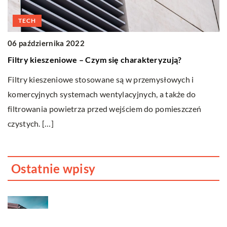
TECH
06 października 2022
0
Filtry kieszeniowe – Czym się charakteryzują?
Ja
e
Filtry kieszeniowe stosowane są w przemysłowych i
Co
komercyjnych systemach wentylacyjnych, a także do
d
filtrowania powietrza przed wejściem do pomieszczeń
o
czystych. […]
Ostatnie wpisy
Jak dbać o dach swojego domu?