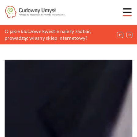
Praktyczne i ozdobne dodatki do domu
O jakie kluczowe kwestie należy zadbać,
Wegańskie kosmetyki – co to właściwie znaczy?
prowadząc własny sklep internetowy?