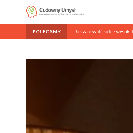
Jakie są najlepsze sposob
Jak zapewnić sobie wysoki
W co warto zainwestować p
POLECAMY