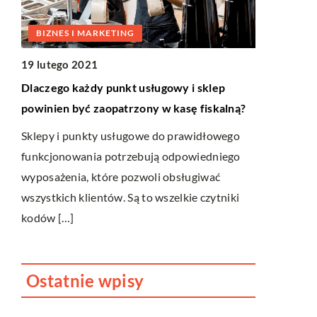
DLA DOM
BIZNES I MARKETING
25 stycznia
19 lutego 2021
Stylowe krz
Dlaczego każdy punkt usługowy i sklep
powinien być zaopatrzony w kasę fiskalną?
Aranżacja d
rym
popisu. Z j
Sklepy i punkty usługowe do prawidłowego
trendów daj
funkcjonowania potrzebują odpowiedniego
wyposażenia, które pozwoli obsługiwać
wszystkich klientów. Są to wszelkie czytniki
kodów […]
Ostatnie wpisy