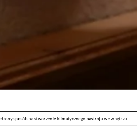
wdzony sposób na stworzenie klimatycznego nastroju we wnętrzu