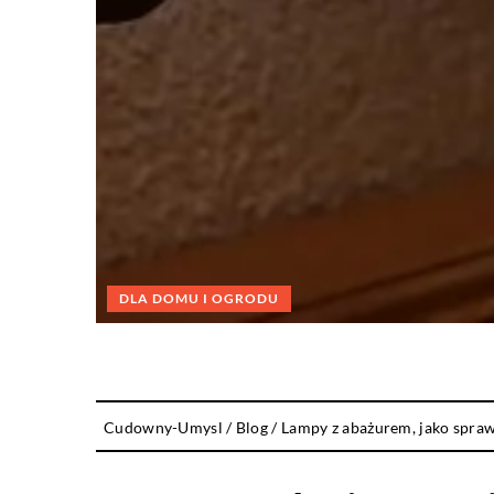
DLA DOMU I OGRODU
Cudowny-Umysl
/
Blog
/
Lampy z abażurem, jako spra