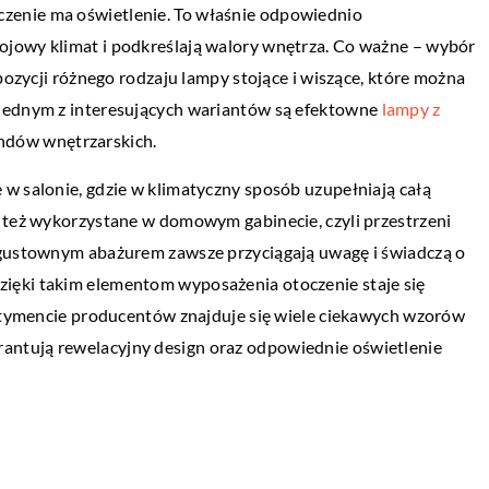
zenie ma oświetlenie. To właśnie odpowiednio
jowy klimat i podkreślają walory wnętrza. Co ważne – wybór
DLA DOMU I OGRODU
spozycji różnego rodzaju lampy stojące i wiszące, które można
21 sierpnia 2019
 Jednym z interesujących wariantów są efektowne
lampy z
Sofa czy narożnik – co wybrać?
e do domu z ogrodem
ndów wnętrzarskich.
Dobry wypoczynek wymaga posiadania
 daje duże pole do
w salonie, gdzie w klimatyczny sposób uzupełniają całą
odpowiednich przedmiotów. Od dawna p
owolność łączenia
ć też wykorzystane w domowym gabinecie, czyli przestrzeni
jeśli chodzi o wygodne meble wiodą sofy.
zaju wolność, z […]
 gustownym abażurem zawsze przyciągają uwagę i świadczą o
Posiadają one szereg zalet […]
ięki takim elementom wyposażenia otoczenie staje się
ortymencie producentów znajduje się wiele ciekawych wzorów
ntują rewelacyjny design oraz odpowiednie oświetlenie