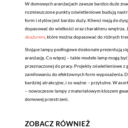
W domowych aranżacjach zawsze bardzo duże znac
rozmieszczone punkty oświetleniowe budują nastro
DLA DOMU I OGRODU
form i stylów jest bardzo duży. Klienci mają do dy
25 stycznia 2020
dopasować do wielkości oraz charakteru wnętrza.
Stylowe krzesła i fotel
abażurem
, które można dopasować do różnych tre
Aranżacja domu z ogrodem
Stojące lampy podłogowe doskonale prezentują się 
popisu. Z jednej strony d
aranżację. Co więcej – takie modele lamp mogą by
trendów daje swojego rod
przeznaczonej do pracy. Projekty oświetleniowe z
zamiłowaniu do efektownych form wyposażenia. Dz
bardziej atrakcyjne, i co ważne – przytulne. W as
– nowoczesne lampy z materiałowym kloszem gwara
domowej przestrzeni.
ZOBACZ RÓWNIEŻ