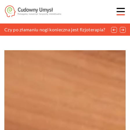
Jakimi dodatkami uzupełnić letnią stylizację?
Czy po złamaniu nogi konieczna jest fizjoterapia?
Modne obuwie na jesień