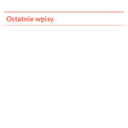
Ostatnie wpisy
Jak dbać o dach swojego domu?
Dlaczego fotobudka to cudowne
urozmaicenie każdego przyjęcia?
Kreatywna organizacja kabli to relaksujące
zajęcie, przekonaj się sam!
Jak znaleźć dobrego adwokata?