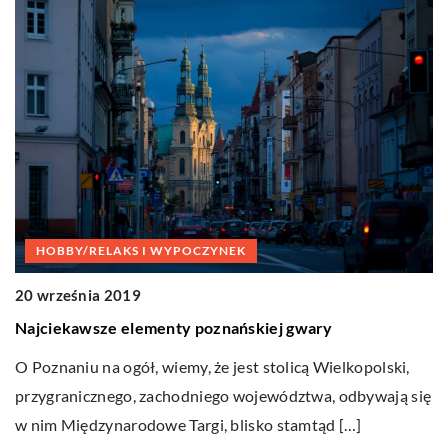
HOBBY/RELAKS I WYPOCZYNEK
3
20 września 2019
J
Najciekawsze elementy poznańskiej gwary
ne
A
O Poznaniu na ogół, wiemy, że jest stolicą Wielkopolski,
k
przygranicznego, zachodniego województwa, odbywają się
e
w nim Międzynarodowe Targi, blisko stamtąd […]