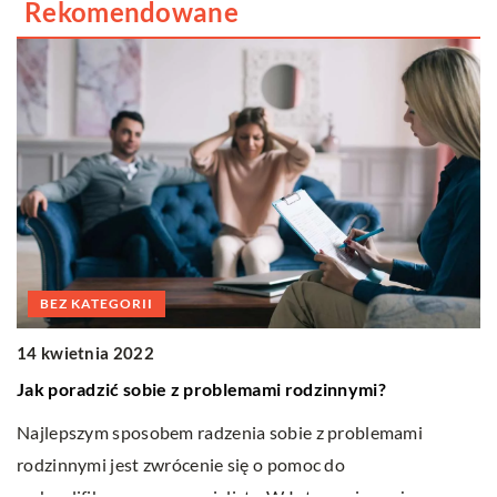
Rekomendowane
BEZ KATEGORII
14 kwietnia 2022
1
Jak poradzić sobie z problemami rodzinnymi?
W
Najlepszym sposobem radzenia sobie z problemami
ą
s
rodzinnymi jest zwrócenie się o pomoc do
Sa
wykwalifikowanego specjalisty. W Internecie można