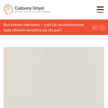
Rodzaje wózków, które sprawdzą się przy każdym
But butowi nierówny – czyli jak wszechstronne
Jakie są najczęściej spotykane grzyby lecznicze i
dziecku
typy obuwia wyróżnia się dla pań?
jak się je stosuje?