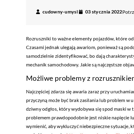
cudowny-umysl
03 stycznia 2022
Potrz
Rozruszniki to ważne elementy pojazdów, które o
Czasami jednak ulegają awariom, ponieważ są po
samodzielnie zidentyfikować, bo dają charakterys
mechanik samochodowy. Jakie są najczęstsze obja
Możliwe problemy z rozruszniki
Najczęściej zdarza się awaria zaraz przy uruchamian
przyczyną może być brak zasilania lub problem w u
dziwny odgłos, który wydobywa się spod maski w tr
ŻYCIE I STYL
problemem prawdopodobnie jest niskie napięcie lu
wymienić, aby wykluczyć niebezpieczne sytuacje, 
18 listopada 2022