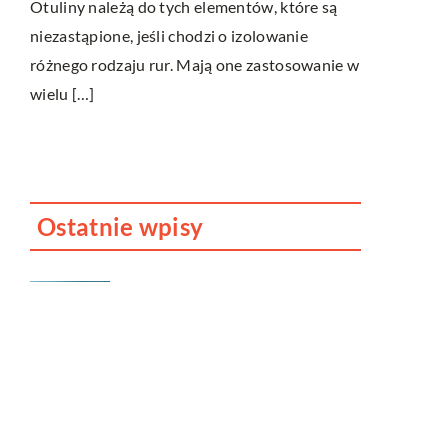
 do
Otuliny należą do tych elementów, które są
Sneakerhead
a
niezastąpione, jeśli chodzi o izolowanie
Termin „sne
[…]
różnego rodzaju rur. Mają one zastosowanie w
kogoś, kto j
wielu […]
butów, które
hip-hopową.
Ostatnie wpisy
Jak dbać o dach swojego
domu?
Dlaczego fotobudka to
cudowne urozmaicenie
każdego przyjęcia?