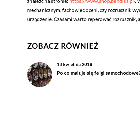
znaleźć na stronie:
https://www.shop.bendiks.pl/
. 
Sneakerhead – kto to jes
mechanicznym, fachowiec oceni, czy rozrusznik wy
Termin „sneakerhead” to 
urządzenie. Czasami warto reperować rozrusznik, a
kogoś, kto jest fanem tra
butów, które często kojar
hip-hopową. […]
ZOBACZ RÓWNIEŻ
13 kwietnia 2018
Po co maluje się felgi samochodowe
09 lutego 2022
Jakie części najczęściej wymieniam
samochodzie?
19 czerwca 2019