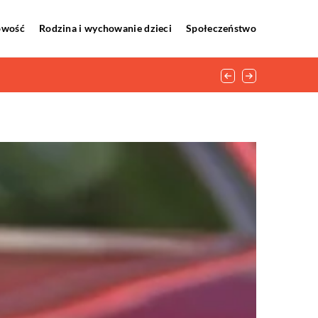
howość
Rodzina i wychowanie dzieci
Społeczeństwo