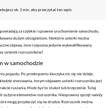
ebujesz ok. 1 min. aby przeczytać ten wpis
dpowiadają za szybkie i sprawne uruchomienie samochodu.
ddawane dużym obciążeniom. Niektóre usterki można
tyczne objawy, inne rozpozna jedynie wykwalifikowany
wy usterek rozruszników?
em w samochodzie
iu pojazdu. Po przekręceniu kluczyka nic się nie dzieje,
kładzie sterowania. Innym objawem usterki rozrusznika jest
DLA DOMU I OGRODU
akcie ruszania. Może być to stukot lub brzęczenie. Tutaj
25 stycznia 2020
b zużycie elementów rozrusznika. Niesprawny sprzęt należy
Stylowe krzesła i fotele do domu z ogro
które mogą przydarzyć się na drodze. Rozrusznik można