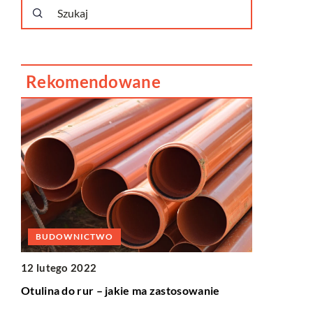
Rekomendowane
BUDOWNICTWO
12 lutego 2022
ŻYCIE I S
dem
Otulina do rur – jakie ma zastosowanie
18 listopad