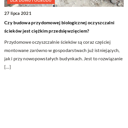
DLA DOMU I OGRODU
27 lipca 2021
0
Czy budowa przydomowej biologicznej oczyszczalni
Ma
ścieków jest ciężkim przedsięwzięciem?
u
Przydomowe oczyszczalnie ścieków są coraz częściej
Ni
e
montowane zarówno w gospodarstwach już istniejących,
wi
jak i przy nowopowstałych budynkach. Jest to rozwiązanie
es
[…]
Ostatnie wpisy
Jak dbać o dach swojego domu?