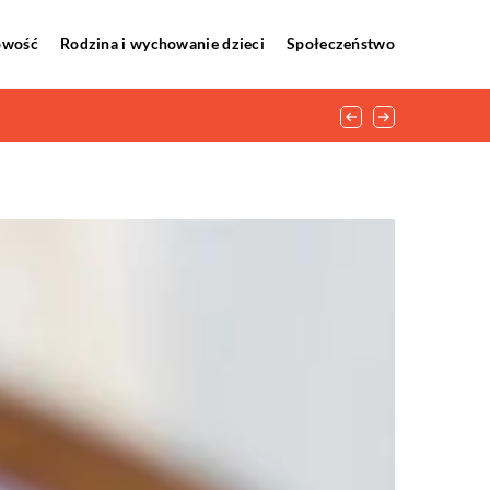
howość
Rodzina i wychowanie dzieci
Społeczeństwo