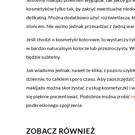
ŻYCIE I STYL
kosmetyków tylko tak, by zakryć ewentualne niedo
01 czerwca 2019
delikatną. Można dodatkowo użyć rozświetlacza, kt
Stosunkowo tanie gadże
słońcem. Nie wolno jednak przesadzać z żadną wa
uatrakcyjnić nasze wese
Jeśli chodzi o kosmetyki kolorowe, to wystarczy ty
Wesele wiąże się z liczny
w bardzo naturalnym kolorze lub przezroczysty. W
przygotowań, które mogą
będzie subtelny.
stresu. Jednak oprócz na
Jak wiadomo jednak, nawet te kilka, z pozoru szybk
aspektów przyjęcia, takic
dziennie, to całkiem sporo czasu. Aby zaoszczędzić
makijażu można skorzystać z usług kosmetyczki i
się pięknie prezentować. Podobnie można zrobić
m
podkreślonego spojrzenia.
ZOBACZ RÓWNIEŻ