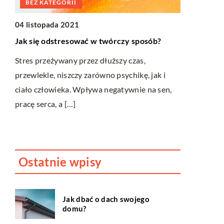
ŻYCIE I S
BEZ KATEGORII
01 czerwca
04 listopada 2021
Stosunkowo
Jak się odstresować w twórczy sposób?
uatrakcyjni
e
Stres przeżywany przez dłuższy czas,
Wesele wiąże
ju
przewlekle, niszczy zarówno psychikę, jak i
przygotowań
ciało człowieka. Wpływa negatywnie na sen,
stresu. Jed
pracę serca, a […]
aspektów prz
Ostatnie wpisy
Jak dbać o dach swojego
domu?