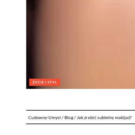
ŻYCIE I STYL
Cudowny-Umysl
/
Blog
/
Jak zrobić subtelny makijaż?