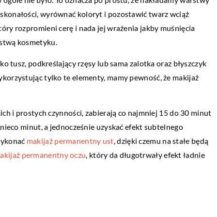
BUDOWNICTWO
skonałości, wyrównać koloryt i pozostawić twarz wciąż
12 sierpnia 2021
óry rozpromieni cerę i nada jej wrażenia jakby muśnięcia
ty mogące
Jak powstają hale magazynowe?
rstwą kosmetyku.
le
Hale magazynowe to miejsca przeznaczon
lko tusz, podkreślający rzęsy lub sama zalotka oraz błyszczyk
mi kosztami i masą
stricte do przechowywania różnego rodza
ykorzystując tylko te elementy, mamy pewność, że makijaż
 dostarczyć sporo
towarów – np. płodów rolnych, maszyn
jważniejszych
rolniczych, sprzętów elektronicznych i […]
ich i prostych czynności, zabierają co najmniej 15 do 30 minut
h […]
 nieco minut, a jednocześnie uzyskać efekt subtelnego
 wykonać
makijaż permanentny ust
, dzięki czemu na stałe będą
akijaż permanentny oczu
, który da długotrwały efekt ładnie