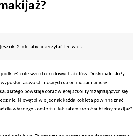
 makijaż?
esz ok. 2 min. aby przeczytać ten wpis
ne podkreślenie swoich urodowych atutów. Doskonale służy
 uwypuklenia swoich mocnych stron nie zamienić w
a, dlatego powstaje coraz więcej szkół tym zajmujących się
ziedzinie. Niewątpliwie jednak każda kobieta powinna znać
ać dla własnego komfortu. Jak zatem zrobić subtelny makijaż?
 ogóle nie było. To oznacza po prostu, że nakładamy warstwy