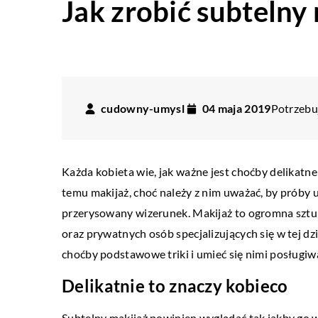
Jak zrobić subtelny
cudowny-umysl
04 maja 2019
Potrzebuj
Każda kobieta wie, jak ważne jest choćby delikat
temu makijaż, choć należy z nim uważać, by próby
przerysowany wizerunek. Makijaż to ogromna sztuk
oraz prywatnych osób specjalizujących się w tej d
choćby podstawowe triki i umieć się nimi posługiw
Delikatnie to znaczy kobieco
Subtelny makijaż powinien wyglądać tak jakby go w