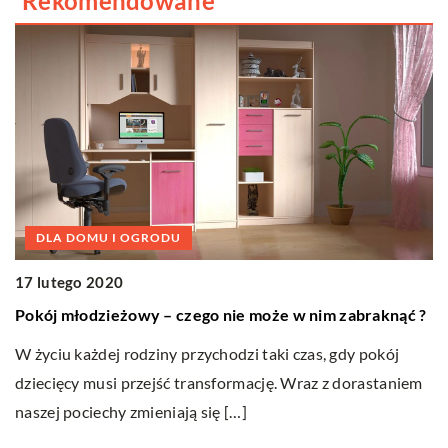
Rekomendowane
DLA DOMU I OGRODU
17 lutego 2020
Pokój młodzieżowy – czego nie może w nim zabraknąć ?
1
W życiu każdej rodziny przychodzi taki czas, gdy pokój
J
dziecięcy musi przejść transformację. Wraz z dorastaniem
w
naszej pociechy zmieniają się […]
w,
Ko