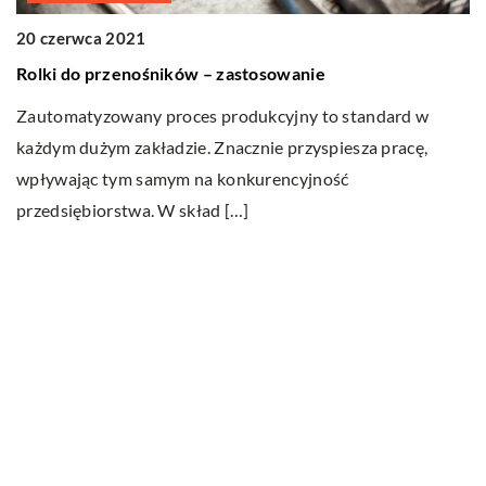
20 czerwca 2021
Rolki do przenośników – zastosowanie
Zautomatyzowany proces produkcyjny to standard w
każdym dużym zakładzie. Znacznie przyspiesza pracę,
15
wpływając tym samym na konkurencyjność
M
przedsiębiorstwa. W skład […]
Ma
sk
u
Ostatnie wpisy
Jak dbać o dach swojego domu?