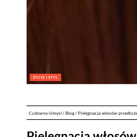
ŻYCIE I STYL
Cudowny-Umysl
/
Blog
/
Pielęgnacja włosów przedłuż
Pielęgnacja włosów