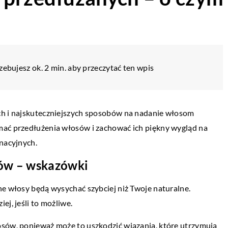
zebujesz ok. 2 min. aby przeczytać ten wpis
ch i najskuteczniejszych sposobów na nadanie włosom
mać przedłużenia włosów i zachować ich piękny wygląd na
gnacyjnych.
sów – wskazówki
ne włosy będą wysychać szybciej niż Twoje naturalne.
ej, jeśli to możliwe.
BIZNES I MARKETING
CZYNEK
osów, ponieważ może to uszkodzić wiązania, które utrzymują