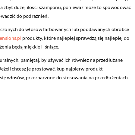
ia zbyt dużej ilości szamponu, ponieważ może to spowodować
28 lutego 2021
owadzić do podrażnień.
Skuteczna reklama firmy – jak dotrzeć d
zyc?
najszerszego grona osób?
aczonych do włosów farbowanych lub poddawanych obróbce
ała się dzisiaj
ensions.pl
produkty, które najlepiej sprawdzą się najlepiej do
Trendy w reklamie nieustannie się zmieniaj
iciele
nia będą miękkie i lśniące.
Jeszcze jakiś czas temu większość firm
y ich pupile
bazowała na ulotkach, plakatach czy spot
Oczywiście
uralnych, pamiętaj, by używać ich również na przedłużane
w telewizji. […]
 Jeżeli chcesz je prostować, kup najpierw produkt
się włosów, przeznaczone do stosowania na przedłużeniach.
23 lipca 2021