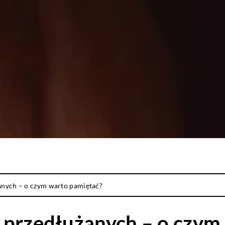
anych – o czym warto pamiętać?
 przedłużanych – o czym