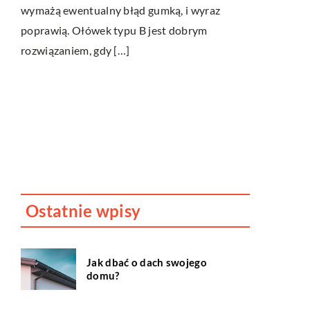
wymażą ewentualny błąd gumką, i wyraz
28 września
poprawią. Ołówek typu B jest dobrym
o
Psy jakich 
rozwiązaniem, gdy […]
Wizyta u psi
ą.
bardzo pows
czworonogów
ach
prezentowal
strzyżenie [
Ostatnie wpisy
Jak dbać o dach swojego
domu?