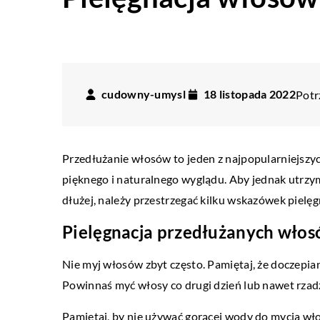
cudowny-umysl
18 listopada 2022
Potr
Przedłużanie włosów to jeden z najpopularniejszy
pięknego i naturalnego wyglądu. Aby jednak utrzy
dłużej, należy przestrzegać kilku wskazówek pielę
Pielęgnacja przedłużanych wło
Nie myj włosów zbyt często. Pamiętaj, że doczepia
Powinnaś myć włosy co drugi dzień lub nawet rzadzi
HOBBY/RELAKS I WYPO
Pamiętaj, by nie używać gorącej wody do mycia wł