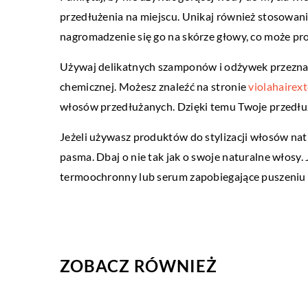
przedłużenia na miejscu. Unikaj również stosowan
28 września 2019
nagromadzenie się go na skórze głowy, co może pr
Psy jakich ras można str
Używaj delikatnych szamponów i odżywek przezn
Wizyta u psich fryzjerów st
chemicznej. Możesz znaleźć na stronie
violahairext
bardzo powszechna. Właśc
włosów przedłużanych. Dzięki temu Twoje przedłuże
czworonogów zabiegają, b
prezentowali się dobrze. 
Jeżeli używasz produktów do stylizacji włosów nat
strzyżenie […]
pasma. Dbaj o nie tak jak o swoje naturalne włosy.
termoochronny lub serum zapobiegające puszeniu 
ZOBACZ RÓWNIEŻ
15 lipca 2021