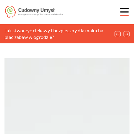
Jakie sprzęty przydadzą się podczas remontu
Jak stworzyć ciekawy i bezpieczny dla malucha
Przy jakich jednostkach chorobowych
domu?
plac zabaw w ogrodzie?
wykorzystywany jest koncentrator tlenu?