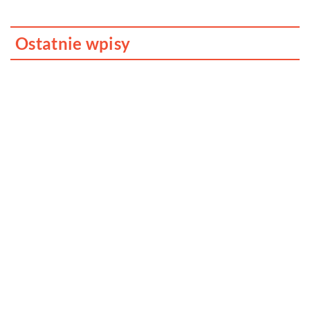
Ostatnie wpisy
Jak dbać o dach swojego domu?
Dlaczego fotobudka to cudowne
urozmaicenie każdego przyjęcia?
Kreatywna organizacja kabli to relaksujące
zajęcie, przekonaj się sam!
Jak znaleźć dobrego adwokata?