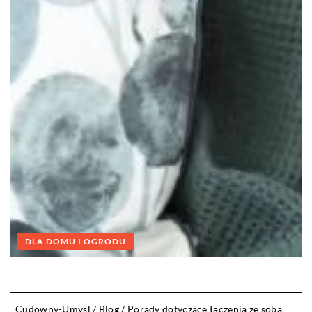
DLA DOMU I OGRODU
Cudowny-Umysl
/
Blog
/
Porady dotyczące łączenia ze sobą