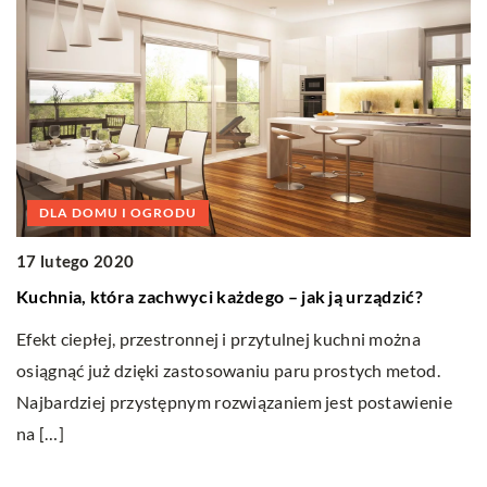
DLA DOMU I OGRODU
17 lutego 2020
2
Kuchnia, która zachwyci każdego – jak ją urządzić?
C
Efekt ciepłej, przestronnej i przytulnej kuchni można
R
osiągnąć już dzięki zastosowaniu paru prostych metod.
sp
Najbardziej przystępnym rozwiązaniem jest postawienie
st
wy
na […]