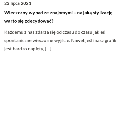
23 lipca 2021
28
Wieczorny wypad ze znajomymi – na jaką stylizację
S
warto się zdecydować?
Je
Każdemu z nas zdarza się od czasu do czasu jakieś
by
a
spontaniczne wieczorne wyjście. Nawet jeśli nasz grafik
[
jest bardzo napięty, […]
Ostatnie wpisy
Jak dbać o dach swojego domu?
Dlaczego fotobudka to cudowne
urozmaicenie każdego przyjęcia?