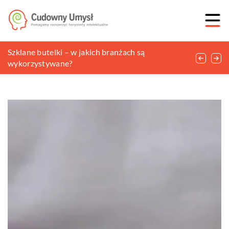
Eleganckie sukienki dla dziewczynek – jak wybrać
Szklane butelki – w jakich branżach są
Czym najlepiej ciąć blachę?
tę idealną?
wykorzystywane?