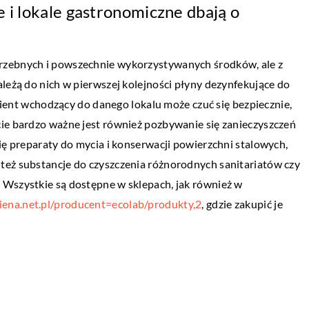
 i lokale gastronomiczne dbają o
ŻYCIE I STYL
20 marca 2019
rzebnych i powszechnie wykorzystywanych środków, ale z
na deszczówkę
W jakiej formie wysłać życzenia
ależą do nich w pierwszej kolejności płyny dezynfekujące do
świąteczne?
klient wchodzący do danego lokalu może czuć się bezpiecznie,
owej z roku na rok
cie bardzo ważne jest również pozbywanie się zanieczyszczeń
Życzenia świąteczne można wysyłać na wi
Rozwiązanie to
ię preparaty do mycia i konserwacji powierzchni stalowych,
sposobów. Jeszcze parę lat temu to forma
nym stopniu
też substancje do czyszczenia różnorodnych sanitariatów czy
listowna była tą najbardziej popularną.
[…]
 Wszystkie są dostępne w sklepach, jak również w
Jednakże aktualnie […]
iena.net.pl/producent=ecolab/produkty,2
, gdzie zakupić je