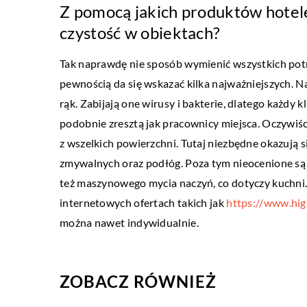
Z pomocą jakich produktów hotele
BUDOWNICTWO
czystość w obiektach?
23 lipca 2021
Tak naprawdę nie sposób wymienić wszystkich pot
Jak zbudować zbiornik 
pewnością da się wskazać kilka najważniejszych. N
zgodnie z prawem?
rąk. Zabijają one wirusy i bakterie, dlatego każdy 
Gromadzenie wody deszcz
podobnie zresztą jak pracownicy miejsca. Oczywiś
zyskuje na popularności. 
z wszelkich powierzchni. Tutaj niezbędne okazują s
pozwala bowiem w znacz
zmywalnych oraz podłóg. Poza tym nieocenione są 
ograniczyć korzystanie z 
też maszynowego mycia naczyń, co dotyczy kuchni.
internetowych ofertach takich jak
https://www.hig
można nawet indywidualnie.
ZOBACZ RÓWNIEŻ