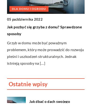
BUDOWN
DLA DOMU I OGRODU
23 lipca 20
05 października 2022
Jak zbudow
Jak pozbyć się grzyba z domu? Sprawdzone
zgodnie z 
sposoby
Gromadzenie
ele
Grzyb w domu może być poważnym
zyskuje na 
problemem, który może prowadzić do rozwoju
pozwala bo
pleśni i uszkodzeń strukturalnych. Jednak
ograniczyć k
istnieją sposoby na […]
Ostatnie wpisy
Jak dbać o dach swojego