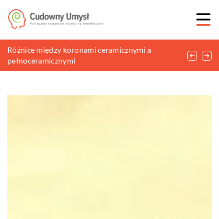
Jak dobierać obuwie do dyscypliny sportowej?
Różnice między koronami ceramicznymi a
Jak skutecznie utrwalić fryzurę?
pełnoceramicznymi