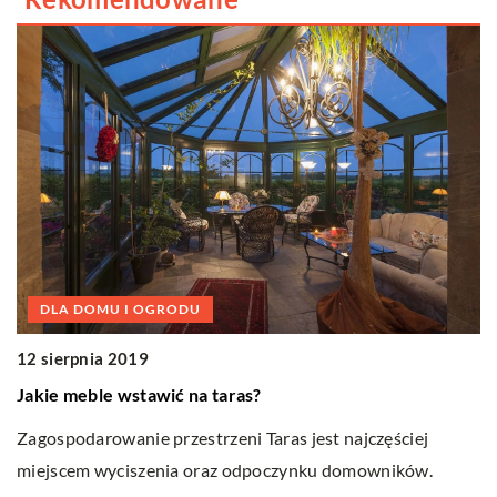
DLA DOMU I OGRODU
0
12 sierpnia 2019
J
Jakie meble wstawić na taras?
Dr
Zagospodarowanie przestrzeni Taras jest najczęściej
s
miejscem wyciszenia oraz odpoczynku domowników.