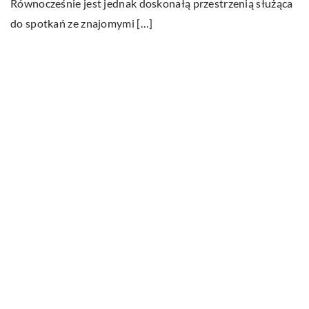
ro
Równocześnie jest jednak doskonałą przestrzenią służąca
do spotkań ze znajomymi […]
Ostatnie wpisy
Jak dbać o dach swojego domu?