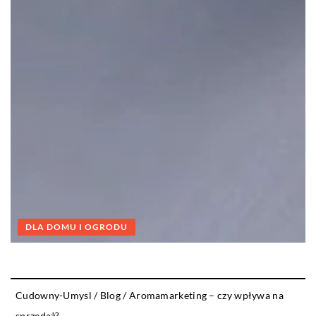
DLA DOMU I OGRODU
Cudowny-Umysl
/
Blog
/
Aromamarketing – czy wpływa na
sprzedaż?