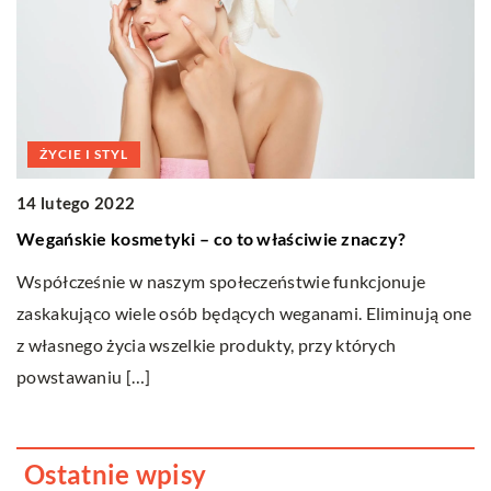
ŻYCIE I STYL
14 lutego 2022
1
Wegańskie kosmetyki – co to właściwie znaczy?
N
Współcześnie w naszym społeczeństwie funkcjonuje
Uc
zaskakująco wiele osób będących weganami. Eliminują one
z
z własnego życia wszelkie produkty, przy których
al
powstawaniu […]
Ostatnie wpisy