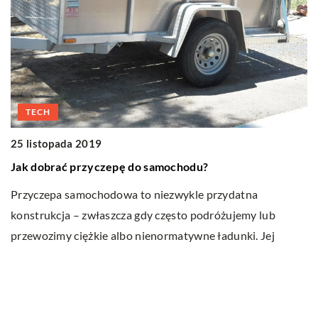
17
TECH
J
25 listopada 2019
Cz
Jak dobrać przyczepę do samochodu?
kt
ką
Przyczepa samochodowa to niezwykle przydatna
Ob
konstrukcja – zwłaszcza gdy często podróżujemy lub
przewozimy ciężkie albo nienormatywne ładunki. Jej
kupno nie […]