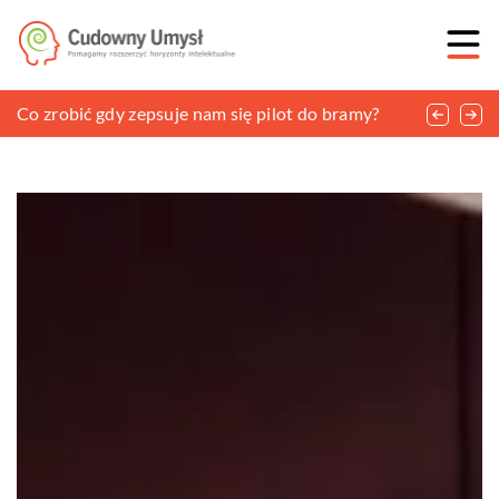
Funkcjonalne i ozdobne akcesoria na okno
Co zrobić gdy zepsuje nam się pilot do bramy?
Jakie zastosowanie mają łożyska samochodowe?