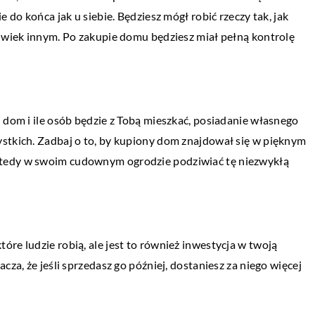
e do końca jak u siebie. Będziesz mógł robić rzeczy tak, jak
BIZNES I MARKETING
olwiek innym. Po zakupie domu będziesz miał pełną kontrolę
CZYNEK
24 października 2020
Jak wyposażyć biuro, aby wszystkie pro
przebiegały szybko i sprawnie?
owboard?
Sprawne wykonywanie pracy biurowej nie
 dom i ile osób będzie z Tobą mieszkać, posiadanie własnego
mowych niebagatelne
zależy tylko od zaangażowania pracownik
ystkich. Zadbaj o to, by kupiony dom znajdował się w pięknym
aściwego stroju.
ale przede wszystkim od wyposażenia biur
tedy w swoim cudownym ogrodzie podziwiać tę niezwykłą
 ubrania, ale również
Ważne jest, by były […]
re ludzie robią, ale jest to również inwestycja w twoją
cza, że jeśli sprzedasz go później, dostaniesz za niego więcej