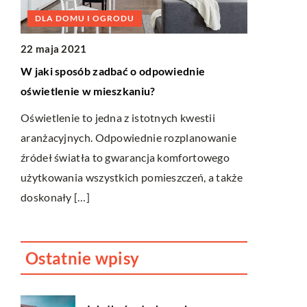
DLA DOMU I OGRODU
HOBBY/R
22 maja 2021
01 sierpnia
cesy
W jaki sposób zadbać o odpowiednie
Jakie gogle
oświetlenie w mieszkaniu?
W kontekści
Oświetlenie to jedna z istotnych kwestii
ów,
znaczenie m
aranżacyjnych. Odpowiednie rozplanowanie
a.
Chodzi nie t
źródeł światła to gwarancja komfortowego
mniejsze el
użytkowania wszystkich pomieszczeń, a także
doskonały […]
Ostatnie wpisy