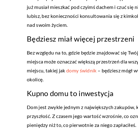
już musiał mieszkać pod czyimś dachem i czuć się ni
lubisz, bez konieczności konsultowania się z kimk
HOBBY/RELAKS I WYPO
nad swoim życiem.
01 sierpnia 2019
Będziesz miał więcej przestrzeni
Jakie gogle ubrać na sn
Bez względu na to, gdzie będzie znajdować się Twój
W kontekście sportów zi
miejsca może oznaczać większą przestrzeń dla wsz
znaczenie ma dobranie wł
miejscu, takiej jak
domy świdnik
– będziesz mógł w
Chodzi nie tylko o główne
okolicę.
mniejsze elementy […]
Kupno domu to inwestycja
Dom jest zwykle jednym z największych zakupów, któ
przyszłość. Z czasem jego wartość wzrośnie, co ozna
pieniędzy niż to, co pierwotnie za niego zapłaciłeś.