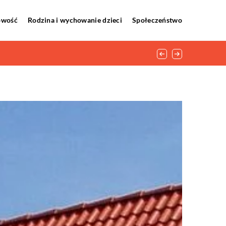
howość
Rodzina i wychowanie dzieci
Społeczeństwo