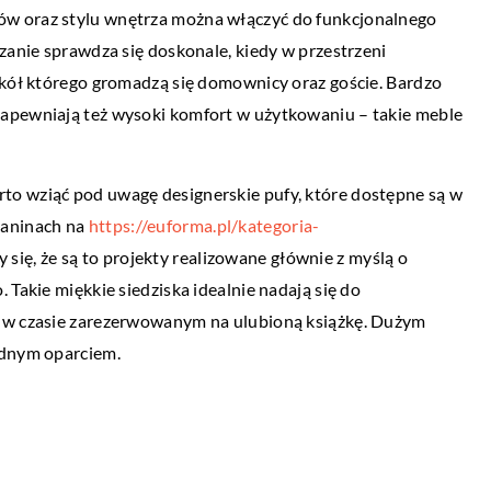
w oraz stylu wnętrza można włączyć do funkcjonalnego
22 marca 2021
zanie sprawdza się doskonale, kiedy w przestrzeni
Buty sportowe – jak je czyścić, aby
a – na czym polega
okół którego gromadzą się domownicy oraz goście. Bardzo
korzystać z nich codziennie
 zapewniają też wysoki komfort w użytkowaniu – takie meble
 jest formą
Buty sportowe to modele, które są chętni
uje się
wybierane nie tylko do uprawiania sportu,
mego i
to wziąć pod uwagę designerskie pufy, które dostępne są w
także do noszenia ich na co […]
a ona na celu
kaninach na
https://euforma.pl/kategoria-
[…]
się, że są to projekty realizowane głównie z myślą o
 Takie miękkie siedziska idealnie nadają się do
b w czasie zarezerwowanym na ulubioną książkę. Dużym
odnym oparciem.