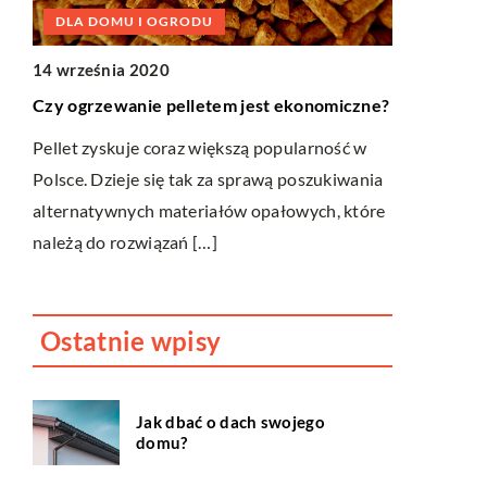
DLA DOMU I OGRODU
11 maja 20
14 września 2020
Terapia ps
Czy ogrzewanie pelletem jest ekonomiczne?
Terapia psy
Pellet zyskuje coraz większą popularność w
e
psychoanaliz
Polsce. Dzieje się tak za sprawą poszukiwania
 ale
funkcjonow
alternatywnych materiałów opałowych, które
nieświadome
należą do rozwiązań […]
pomóc pacje
Ostatnie wpisy
Jak dbać o dach swojego
domu?