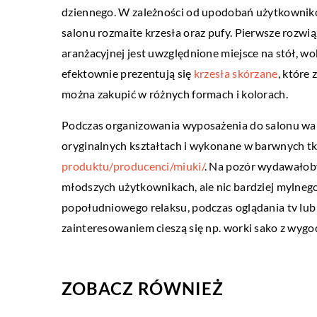
dziennego. W zależności od upodobań użytkownikó
11 maja 2022
salonu rozmaite krzesła oraz pufy. Pierwsze rozwią
Terapia psychodynamiczn
aranżacyjnej jest uwzględnione miejsce na stół, w
efektownie prezentują się
krzesła skórzane
, które
Terapia psychodynamiczna
można zakupić w różnych formach i kolorach.
psychoanalizy, która zajm
funkcjonowaniem świado
Podczas organizowania wyposażenia do salonu war
nieświadomego umysłu. M
oryginalnych kształtach i wykonane w barwnych t
pomóc pacjentowi lepiej 
produktu/producenci/miuki/
. Na pozór wydawałoby 
młodszych użytkownikach, ale nic bardziej mylnego.
popołudniowego relaksu, podczas oglądania tv lu
zainteresowaniem cieszą się np. worki sako z wyg
ZOBACZ RÓWNIEŻ