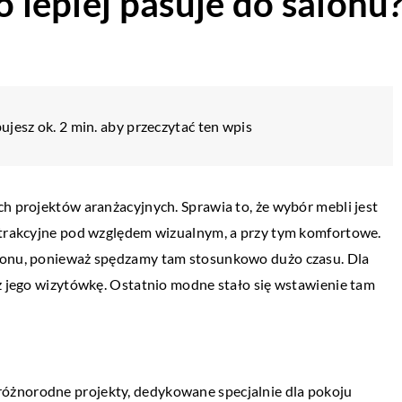
o lepiej pasuje do salonu
ujesz ok. 2 min. aby przeczytać ten wpis
ch projektów aranżacyjnych. Sprawia to, że wybór mebli jest
 atrakcyjne pod względem wizualnym, a przy tym komfortowe.
alonu, ponieważ spędzamy tam stosunkowo dużo czasu. Dla
eż jego wizytówkę. Ostatnio modne stało się wstawienie tam
óżnorodne projekty, dedykowane specjalnie dla pokoju
ŻYCIE I STYL