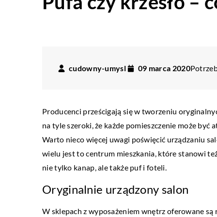
Pufa czy krzesło – c
cudowny-umysl
09 marca 2020
Potrzeb
Producenci prześcigają się w tworzeniu oryginalny
na tyle szeroki, że każde pomieszczenie może być
Warto nieco więcej uwagi poświęcić urządzaniu s
wielu jest to centrum mieszkania, które stanowi t
nie tylko kanap, ale także puf i foteli.
Oryginalnie urządzony salon
W sklepach z wyposażeniem wnętrz oferowane są r
BEZ KATEGORII