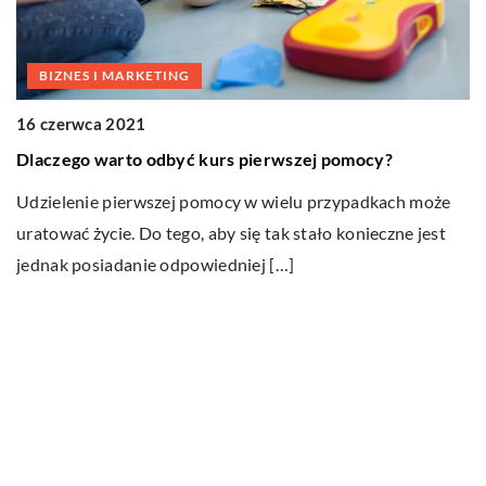
BIZNES I MARKETING
0
16 czerwca 2021
C
Dlaczego warto odbyć kurs pierwszej pomocy?
p
Udzielenie pierwszej pomocy w wielu przypadkach może
U
uratować życie. Do tego, aby się tak stało konieczne jest
uż
jednak posiadanie odpowiedniej […]
g
p
Ostatnie wpisy