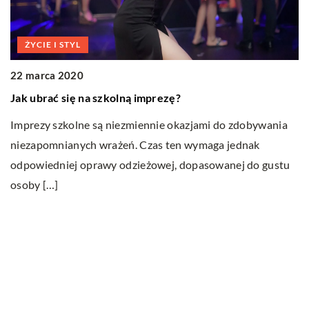
ŻYCIE I STYL
22 marca 2020
1
Jak ubrać się na szkolną imprezę?
Z
g
Imprezy szkolne są niezmiennie okazjami do zdobywania
niezapomnianych wrażeń. Czas ten wymaga jednak
Z
…]
odpowiedniej oprawy odzieżowej, dopasowanej do gustu
e
osoby […]
z
pr
Ostatnie wpisy