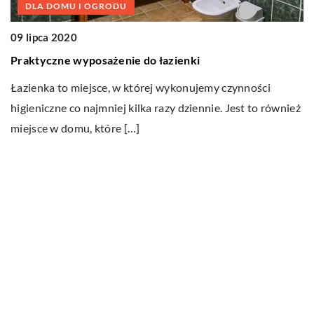
DLA DOMU I OGRODU
09 lipca 2020
Praktyczne wyposażenie do łazienki
by
08
Łazienka to miejsce, w której wykonujemy czynności
A
higieniczne co najmniej kilka razy dziennie. Jest to również
z
miejsce w domu, które […]
Po
za
N
Ostatnie wpisy
Jak dbać o dach swojego domu?