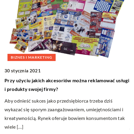
BIZNES I MARKETING
27
30 stycznia 2021
O
Przy użyciu jakich akcesoriów można reklamować usługi
m
i produkty swojej firmy?
Z
Aby odnieść sukces jako przedsiębiorca trzeba dziś
w
wykazać się sporym zaangażowaniem, umiejętnościami i
p
kreatywnością. Rynek oferuje bowiem konsumentom tak
ja
wiele […]