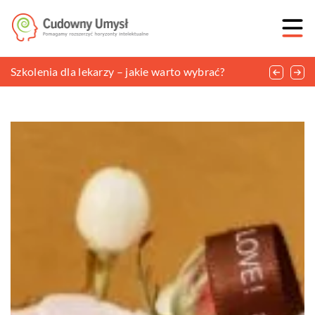
Jak prawidłowo gospodarować odpadami?
Szkolenia dla lekarzy – jakie warto wybrać?
Jak dobrać odpowiedni nawóz do upraw?