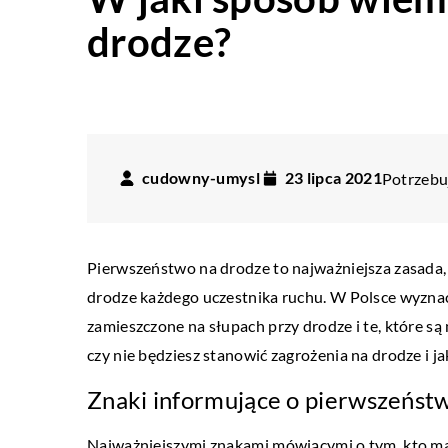
drodze?
cudowny-umysl
23 lipca 2021
Potrzebuj
Pierwszeństwo na drodze to najważniejsza zasada, 
drodze każdego uczestnika ruchu. W Polsce wyznacza
zamieszczone na słupach przy drodze i te, które są
czy nie będziesz stanowić zagrożenia na drodze i ja
Znaki informujące o pierwszeńst
Najważniejszymi znakami mówiącymi o tym, kto ma p