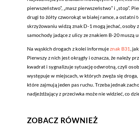
pierwszeństwo”, „masz pierwszeństwo” i „stop”. Pi
ZDROWY STYL ŻYCIA
drugi to żółty czworokąt w białej ramce, a ostatni
03 grudnia 2019
skrzyżowaniu widzą znak D-1 mogą jechać, osoby ze
Oszukać czas – jak za s
samochody jadące z ulicy ze znakiem B-20 muszą 
estetycznej odebrać sobie
Na wąskich drogach z kolei informuje
znak B31
, ja
Bardzo charakterystyczny
Pierwszy z nich jest okrągły i oznacza, że należy p
czasów jest wszechogarnia
kwadrat i sygnalizuje sytuację odwrotną, czyli osob
Czy jednak czas da się o
występuje w miejscach, w których zwęża się droga,
estetyczna jest w […]
które zajmują jeden pas ruchu. Trzeba jednak zach
nadjeżdżający z przeciwka może nie widzieć, co dzi
ZOBACZ RÓWNIEŻ
19 sierpnia 2022