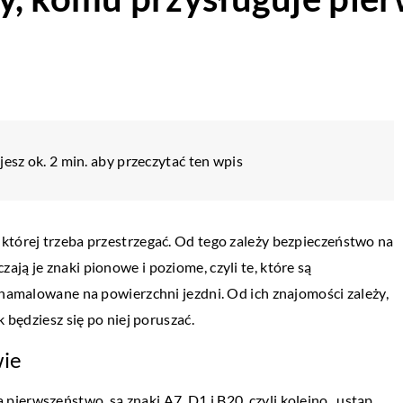
esz ok. 2 min. aby przeczytać ten wpis
której trzeba przestrzegać. Od tego zależy bezpieczeństwo na
ją je znaki pionowe i poziome, czyli te, które są
 namalowane na powierzchni jezdni. Od ich znajomości zależy,
k będziesz się po niej poruszać.
wie
ierwszeństwo, są znaki A7, D1 i B20, czyli kolejno „ustąp