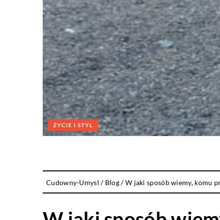
ŻYCIE I STYL
Cudowny-Umysl
/
Blog
/
W jaki sposób wiemy, komu p
W jaki sposób wiem