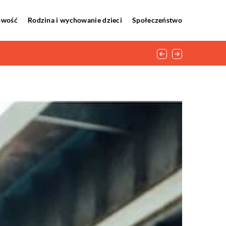
howość
Rodzina i wychowanie dzieci
Społeczeństwo