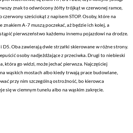
erwszy znak to odwrócony żółty trójkąt w czerwonej ramce,
ŻYCIE I STYL
 to czerwony sześciokąt z napisem STOP. Osoby, które na
16 czerwca 2021
 znakiem A-7 muszą poczekać, aż będzie ich kolej, a
prawą medycyny
Na co zwrócić uwagę przy wyborze
ustąpić pierwszeństwo każdemu innemu pojazdowi na drodze.
 kilka lat
zegarka?
k i D5. Oba zawierają dwie strzałki skierowane w różne strony.
 dla współczesnych
Czy chcesz kupić zegarek dla siebie? Dlate
rzepuścić osoby nadjeżdżające z przeciwka. Drugi to niebieski
jący kult młodości.
przeglądasz dostępne modele w sklepach
a, która go widzi, może jechać pierwsza. Najczęściej
szukać? Czy medycyna
internetowych, ale nie bardzo wiesz, na kt
 na wąskich mostach albo kiedy trwają prace budowlane,
warto […]
ować przy nim szczególną ostrożność, bo kierowca
eje się w ciemnym tunelu albo na wąskim zakręcie.
23 czerwca 2021