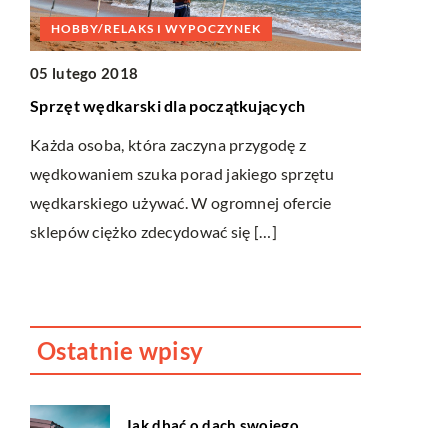
HOBBY/RELAKS I WYPOCZYNEK
ZDROWY S
05 lutego 2018
03 grudnia 
Sprzęt wędkarski dla początkujących
Oszukać cz
estetycznej
Każda osoba, która zaczyna przygodę z
wędkowaniem szuka porad jakiego sprzętu
go
Bardzo char
wędkarskiego używać. W ogromnej ofercie
czasów jest
sklepów ciężko zdecydować się […]
óry
Czy jednak 
estetyczna j
Ostatnie wpisy
Jak dbać o dach swojego
domu?