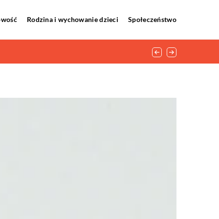
howość
Rodzina i wychowanie dzieci
Społeczeństwo