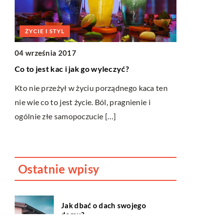
ŻYCIE I S
ŻYCIE I STYL
24 lutego 2
gii
04 września 2017
Dlaczego wa
Co to jest kac i jak go wyleczyć?
Życie pisze 
ał
Kto nie przeżył w życiu porządnego kaca ten
zawsze są o
nie wie co to jest życie. Ból, pragnienie i
posiadanie 
a
ogólnie złe samopoczucie […]
mieszkanie 
Ostatnie wpisy
Jak dbać o dach swojego
domu?