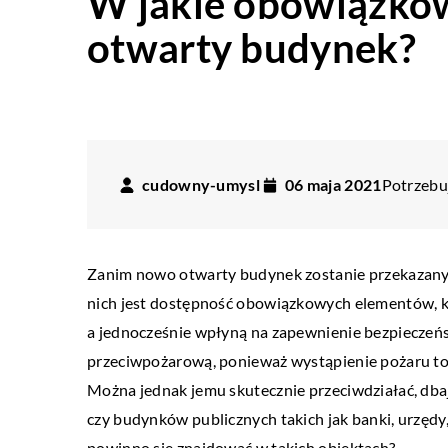
W jakie obowiązko
otwarty budynek?
cudowny-umysl
06 maja 2021
Potrzebuj
Zanim nowo otwarty budynek zostanie przekazany
nich jest dostępność obowiązkowych elementów, k
a jednocześnie wpłyną na zapewnienie bezpieczeńs
przeciwpożarową, ponieważ wystąpienie pożaru to j
Można jednak jemu skutecznie przeciwdziałać, db
czy budynków publicznych takich jak banki, urzędy
powinno się znajdować w takich obiektach?