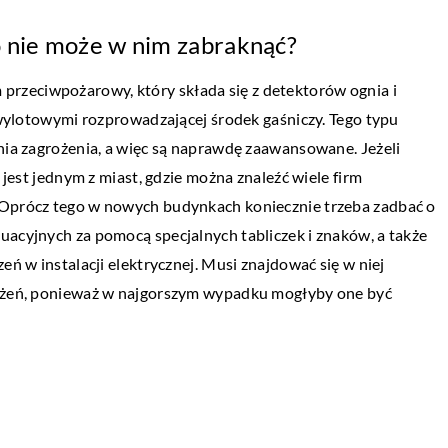
ŻYCIE I STYL
 nie może w nim zabraknąć?
17 sierpnia 2022
rzeciwpożarowy, który składa się z detektorów ognia i
Jakie zabiegi wchodzą w skład dermatolo
pieczyć?
i wylotowymi rozprowadzającej środek gaśniczy. Tego typu
estetycznej?
enia zagrożenia, a więc są naprawdę zaawansowane. Jeżeli
sze. Niestety nie
Czym jest? Dermatologia estetyczna to dzi
jest jednym z miast, gdzie można znaleźć wiele firm
yślne. Dlatego też
dermatologii, który zajmuje się poprawą
 Oprócz tego w nowych budynkach koniecznie trzeba zadbać o
 na samochód,
estetycznego wyglądu skóry. Obejmuje on
uacyjnych za pomocą specjalnych tabliczek i znaków, a także
szeroki zakres zabiegów, w […]
eń w instalacji elektrycznej. Musi znajdować się w niej
ciążeń, ponieważ w najgorszym wypadku mogłyby one być