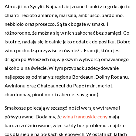
Abruzji i na Sycylii. Najbardziej znane trunki z tego kraju to
chianti, recioto amarone, marsala, ambrusco, bardolino,
nebbiolo oraz prosecco. Są tak bogate w smaku i
różnorodne, że można się w nich zakochać bez pamięci. Co
istotne, nadają się idealnie jako dodatek do posiłku. Dobre
wina pochodzą oczywiście również z Francji, która jest
drugim po Włoszech największym wytwórcą omawianego
alkoholu na świecie. W tym przypadku zdecydowanie
najlepsze są odmiany z regionu Bordeaux, Doliny Rodanu,
Awinionu oraz Chateauneuf du Pape (m.in. merlot,
chardonnay, pinot noir i cabernet savignon).
Smakosze polecają w szczególności wersje wytrawne i
półwytrawne. Dodajmy, że
wina francuskie ceny
mają
bardzo zróżnicowane, więc każdy bez problemu znajdzie
coś dla siebie na półkach sklepowych. W ostatnich latach