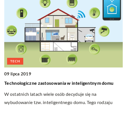
TECH
1
09 lipca 2019
D
Technologiczne zastosowania w inteligentnym domu
p
W ostatnich latach wiele osób decyduje się na
U
wybudowanie tzw. inteligentnego domu. Tego rodzaju
n
obiekt jest wyposażony w nowoczesną, zaawansowaną […]
e