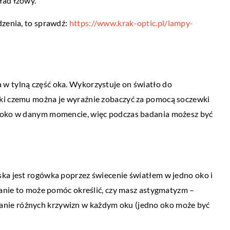
ład łzowy.
BEZ KATEGORII
dzenia, to sprawdź:
https://www.krak-optic.pl/lampy-
11 maja 2022
Terapia psychodynamiczna – na czym po
o codziennych
Terapia psychodynamiczna jest formą
w tylną część oka. Wykorzystuje on światło do
psychoanalizy, która zajmuje się
ęki czemu można je wyraźnie zobaczyć za pomocą soczewki
funkcjonowaniem świadomego i
i wygodną odzież to
o oko w danym momencie, więc podczas badania możesz być
nieświadomego umysłu. Ma ona na celu
dzica, bowiem nawet
pomóc pacjentowi lepiej […]
dają już często
ska jest rogówka poprzez świecenie światłem w jedno oko i
adanie to może pomóc określić, czy masz astygmatyzm –
nie różnych krzywizn w każdym oku (jedno oko może być