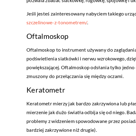
pozwala zbadać siatkówkę, rogówkę, spojówkę i uk
Jeśli jesteś zainteresowany nabyciem takiego urzą
ŻYCIE I STYL
szczelinowe-z-tonometrem/
.
Oftalmoskop
29 maja 2021
Wygodne dresy – strój d
Oftalmoskop to instrument używany do zaglądania 
zabaw
podświetlenia siatkówki i nerwu wzrokowego, dzi
Ubranie dziecka w modną 
powiększającej. Oftalmoskop odsłania tylko jedn
niemałe wyzwanie dla ro
zmuszony do przełączania się między oczami.
najmłodsze pociechy posia
Keratometr
sprecyzowane […]
Keratometr mierzy jak bardzo zakrzywiona lub pła
mierzenie jak dużo światła odbija się od niego. B
problemy z widzeniem spowodowane przez posiada
bardziej zakrzywione niż drugie).