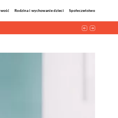
howość
Rodzina i wychowanie dzieci
Społeczeństwo