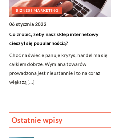
BIZNES I MARKETING
ŻYCIE I S
06 stycznia 2022
Co zrobić, żeby nasz sklep internetowy
lega
29 maja 20
cieszył się popularnością?
Wygodne dr
zabaw
Choć na świecie panuje kryzys, handel ma się
całkiem dobrze. Wymiana towarów
Ubranie dzi
prowadzona jest nieustannie i to na coraz
niemałe wyz
większą […]
najmłodsze 
sprecyzowa
Ostatnie wpisy