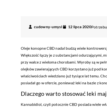
cudowny-umysl
12 lipca 2020
Potrzebuj
Oleje konopne CBD nadal budzą wiele kontrowersji
Większość łączy je z substancjami odurzającymi, m
przy walce z wieloma chorobami. Wyroby są w peł
olejków zawierających CBD korzystano już pod ko
właściwościach wiedziano już tysiące lat temu. Ch
posiadał go w ofercie, ponieważ leki na bazie z ko
Dlaczego warto stosować leki ma
DLA DOMU I OGRODU
I STYL
Kannabidiol, czyli potocznie CBD posiada wiele w