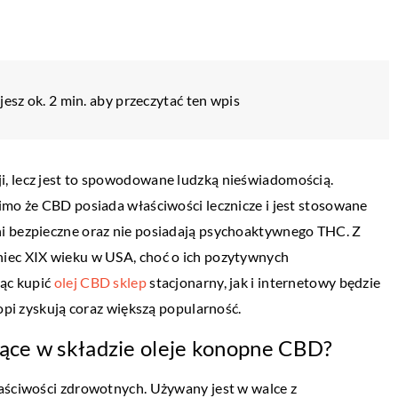
esz ok. 2 min. aby przeczytać ten wpis
, lecz jest to spowodowane ludzką nieświadomością.
imo że CBD posiada właściwości lecznicze i jest stosowane
ni bezpieczne oraz nie posiadają psychoaktywnego THC. Z
niec XIX wieku w USA, choć o ich pozytywnych
cąc kupić
olej CBD sklep
stacjonarny, jak i internetowy będzie
nopi zyskują coraz większą popularność.
jące w składzie oleje konopne CBD?
DLA DOMU I OGRODU
łaściwości zdrowotnych. Używany jest w walce z