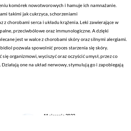
16 października 2018
czeniu komórek nowotworowych i hamuje ich namnażanie.
óre warto posiadać
Jak wybrać pościel do wózka
mi takimi jak cukrzyca, schorzeniami
z chorobami serca i układu krążenia. Leki zawierające w
Kiedy na świecie pojawia się mały człowie
zapalne, przeciwbólowe oraz immunologiczne. A dzięki
ach domowych mogą
zmienia się cały świat, a sprawy i przedmio
ecane jest w walce z chorobami skóry oraz silnymi alergiami.
szenia chorób,
które do tej pory nie […]
abidiol pozwala spowolnić proces starzenia się skóry.
y spożywcze oraz
się organizmowi, wyciszyć oraz oczyścić umysł, przez co
ajczęściej
 Działają one na układ nerwowy, stymulują go i zapobiegają
[…]
11 sierpnia 2022
Jak zadbać o stawy?