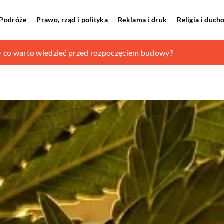
Podróże
Prawo, rząd i polityka
Reklama i druk
Religia i duc
za do noszenia wiosną?
 – co warto wiedzieć przed rozpoczęciem budowy?
ę?