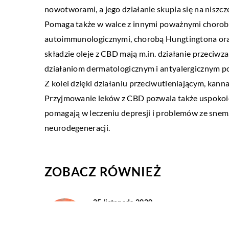
07 marca 2022
nia 2021
nowotworami, a jego działanie skupia się na nisz
Środki owadobójcze, kt
posób dobrać odpowiednią stylizację
Pomaga także w walce z innymi poważnymi choroba
w swoim domu
i?
autoimmunologicznymi, chorobą Hungtingtona oraz 
składzie oleje z CBD mają m.in. działanie przeciw
Insekty w gospodarstw
 dnia można wyglądać wyjątkowo,
działaniom dermatologicznym i antyalergicznym pol
przyczyniać się do rozno
ie od sytuacji. Wystarczy tylko
Z kolei dzięki działaniu przeciwutleniającym, kann
zanieczyszczają produkt
ć odpowiednie warianty ubioru,
Przyjmowanie leków z CBD pozwala także uspokoić 
niepokoją domowników. N
e do okazji. Naprzeciw rozmaitym
pomagają w leczeniu depresji i problemów ze snem.
spotykanymi owadami w 
iom […]
neurodegeneracji.
ZOBACZ RÓWNIEŻ
25 listopada 2020
Kompot – zdrowa i pyszna dawka
witamin