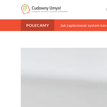
Jakie udogodnienia warto 
Jak zaplanować system kan
Jakie zabiegi są wykonywan
POLECAMY