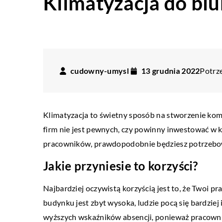
Klimatyzacja do biu
cudowny-umysl
13 grudnia 2022
Potrze
Klimatyzacja to świetny sposób na stworzenie ko
firm nie jest pewnych, czy powinny inwestować w kli
pracowników, prawdopodobnie będziesz potrzebow
Jakie przyniesie to korzyści?
Najbardziej oczywistą korzyścią jest to, że Twoi p
budynku jest zbyt wysoka, ludzie pocą się bardzie
wyższych wskaźników absencji, ponieważ pracownicy s