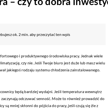
ra – czy to dobra inwesty
bujesz ok. 2 min. aby przeczytać ten wpis
mfortowego i produktywnego środowiska pracy. Jednak wiele
matyzację, czy nie. Jeśli Twoje biuro jest duże lub masz wielu
ał jakiegoś rodzaju systemu chłodzenia zainstalowanego.
racownicy będą bardziej wydajni. Jeśli temperatura wewnątrz
j i zaczynają odczuwać senność. Może to również prowadzić do
ą mniej skłonni do pójścia do pracy, jeśli czują się źle z
TECH