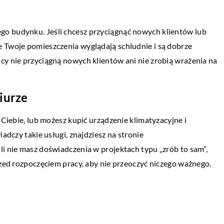
03 stycznia 2022
o budynku. Jeśli chcesz przyciągnąć nowych klientów lub
Objawy awarii rozrusznika samochodow
e Twoje pomieszczenia wyglądają schludnie i są dobrze
Rozruszniki to ważne elementy pojazdów,
brodę, należy
cy nie przyciągną nowych klientów ani nie zrobią wrażenia na
które odpowiadają za szybkie i sprawne
esać. Przydatne w
uruchomienie samochodu. Czasami jedna
jnych będą nie tylko
iurze
ulegają awariom, ponieważ są poddawane 
 Ciebie, lub możesz kupić urządzenie klimatyzacyjne i
iadczy takie usługi, znajdziesz na stronie
eśli nie masz doświadczenia w projektach typu „zrób to sam”,
rzed rozpoczęciem pracy, aby nie przeoczyć niczego ważnego.