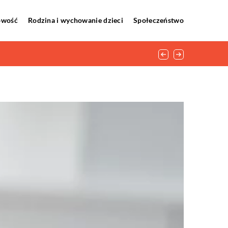
howość
Rodzina i wychowanie dzieci
Społeczeństwo