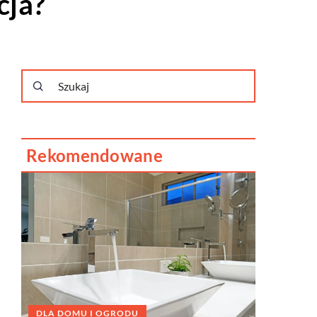
cja?
Rekomendowane
DLA DOMU I OGRODU