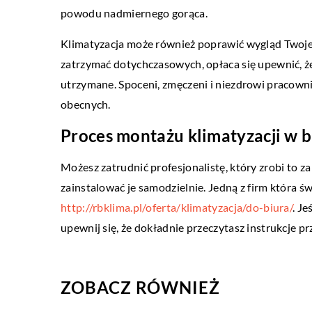
ŻYCIE I STYL
powodu nadmiernego gorąca.
31 maja 2019
Klimatyzacja może również poprawić wygląd Twojeg
Golenie i czesanie brody
zatrzymać dotychczasowych, opłaca się upewnić, ż
Aby prawidłowo zadbać o 
utrzymane. Spoceni, zmęczeni i niezdrowi pracowni
regularnie ją myć oraz cz
obecnych.
tych zabiegach pielęgnacy
Proces montażu klimatyzacji w b
szampony, […]
Możesz zatrudnić profesjonalistę, który zrobi to za
zainstalować je samodzielnie. Jedną z firm która św
http://rbklima.pl/oferta/klimatyzacja/do-biura/
. J
upewnij się, że dokładnie przeczytasz instrukcje p
ZOBACZ RÓWNIEŻ