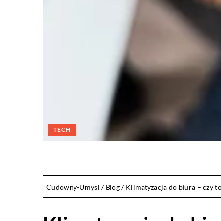
TECH
Cudowny-Umysl
/
Blog
/
Klimatyzacja do biura – czy t