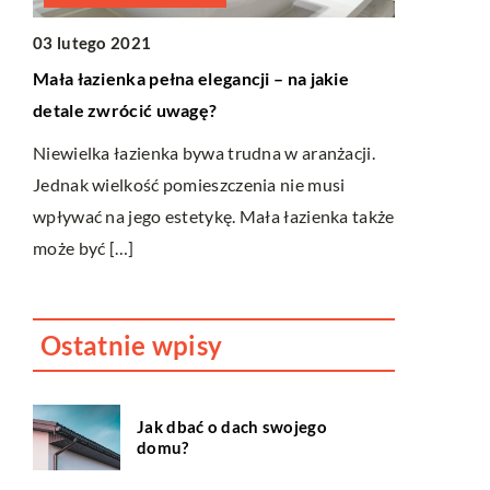
ŻYCIE I S
03 lutego 2021
31 maja 20
ego
Mała łazienka pełna elegancji – na jakie
Golenie i c
detale zwrócić uwagę?
Aby prawidł
Niewielka łazienka bywa trudna w aranżacji.
regularnie j
k
Jednak wielkość pomieszczenia nie musi
tych zabieg
[…]
wpływać na jego estetykę. Mała łazienka także
szampony, [
może być […]
Ostatnie wpisy
Jak dbać o dach swojego
domu?