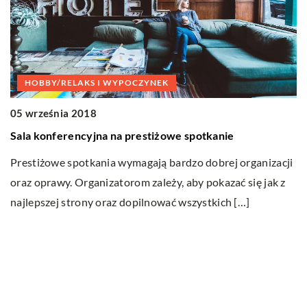
HOBBY/RELAKS I WYPOCZYNEK
0
05 września 2018
N
Sala konferencyjna na prestiżowe spotkanie
W
Prestiżowe spotkania wymagają bardzo dobrej organizacji
s
oraz oprawy. Organizatorom zależy, aby pokazać się jak z
ef
najlepszej strony oraz dopilnować wszystkich […]
ar
Ostatnie wpisy