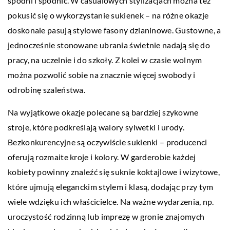
spodni i spódnic. W casualowych stylizacjach można też
pokusić się o wykorzystanie sukienek – na różne okazje
doskonale pasują stylowe fasony dzianinowe. Gustowne, a
jednocześnie stonowane ubrania świetnie nadają się do
pracy, na uczelnie i do szkoły. Z kolei w czasie wolnym
można pozwolić sobie na znacznie więcej swobody i
odrobinę szaleństwa.
Na wyjątkowe okazje polecane są bardziej szykowne
stroje, które podkreślają walory sylwetki i urody.
Bezkonkurencyjne są oczywiście sukienki – producenci
oferują rozmaite kroje i kolory. W garderobie każdej
kobiety powinny znaleźć się suknie koktajlowe i wizytowe,
które ujmują eleganckim stylem i klasą, dodając przy tym
wiele wdzięku ich właścicielce. Na ważne wydarzenia, np.
uroczystość rodzinną lub imprezę w gronie znajomych